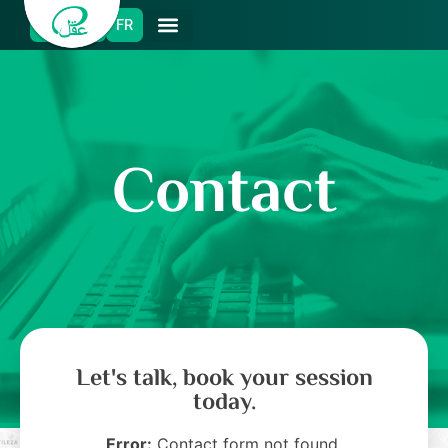
ES
EN
FR
Contact
Let's talk, book your session
today.
Error:
Contact form not found.