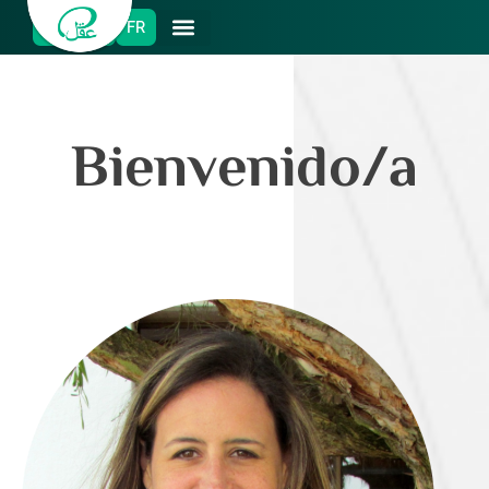
ES
EN
FR
Bienvenido/a